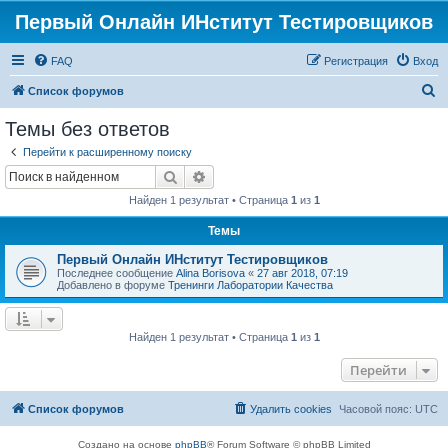
Первый Онлайн ИНститут Тестировщиков
FAQ
Регистрация
Вход
П
Список форумов
о
Темы без ответов
и
Перейти к расширенному поиску
с
Поиск
Расширенный поиск
к
Найден 1 результат • Страница
1
из
1
Темы
Первый Онлайн ИНститут Тестировщиков
Последнее сообщение
Alina Borisova
«
27 авг 2018, 07:19
Добавлено в форуме
Тренинги Лаборатории Качества
Найден 1 результат • Страница
1
из
1
Перейти
Список форумов
Удалить cookies
Часовой пояс:
UTC
Создано на основе
phpBB
® Forum Software © phpBB Limited