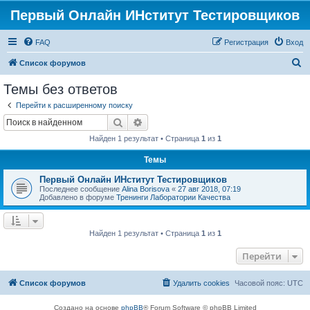
Первый Онлайн ИНститут Тестировщиков
FAQ
Регистрация
Вход
П
Список форумов
о
Темы без ответов
и
Перейти к расширенному поиску
с
Поиск
Расширенный поиск
к
Найден 1 результат • Страница
1
из
1
Темы
Первый Онлайн ИНститут Тестировщиков
Последнее сообщение
Alina Borisova
«
27 авг 2018, 07:19
Добавлено в форуме
Тренинги Лаборатории Качества
Найден 1 результат • Страница
1
из
1
Перейти
Список форумов
Удалить cookies
Часовой пояс:
UTC
Создано на основе
phpBB
® Forum Software © phpBB Limited