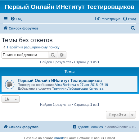
Первый Онлайн ИНститут Тестировщиков
FAQ
Регистрация
Вход
П
Список форумов
о
Темы без ответов
и
Перейти к расширенному поиску
с
Поиск
Расширенный поиск
к
Найден 1 результат • Страница
1
из
1
Темы
Первый Онлайн ИНститут Тестировщиков
Последнее сообщение
Alina Borisova
«
27 авг 2018, 07:19
Добавлено в форуме
Тренинги Лаборатории Качества
Найден 1 результат • Страница
1
из
1
Перейти
Список форумов
Удалить cookies
Часовой пояс:
UTC
Создано на основе
phpBB
® Forum Software © phpBB Limited