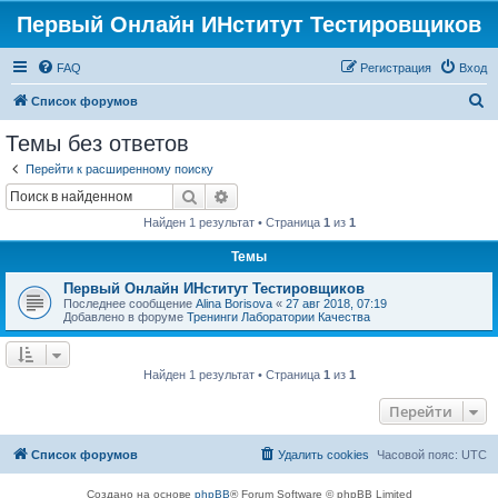
Первый Онлайн ИНститут Тестировщиков
FAQ
Регистрация
Вход
П
Список форумов
о
Темы без ответов
и
Перейти к расширенному поиску
с
Поиск
Расширенный поиск
к
Найден 1 результат • Страница
1
из
1
Темы
Первый Онлайн ИНститут Тестировщиков
Последнее сообщение
Alina Borisova
«
27 авг 2018, 07:19
Добавлено в форуме
Тренинги Лаборатории Качества
Найден 1 результат • Страница
1
из
1
Перейти
Список форумов
Удалить cookies
Часовой пояс:
UTC
Создано на основе
phpBB
® Forum Software © phpBB Limited