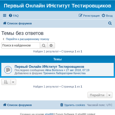
Первый Онлайн ИНститут Тестировщиков
FAQ
Регистрация
Вход
П
Список форумов
о
Темы без ответов
и
Перейти к расширенному поиску
с
Поиск
Расширенный поиск
к
Найден 1 результат • Страница
1
из
1
Темы
Первый Онлайн ИНститут Тестировщиков
Последнее сообщение
Alina Borisova
«
27 авг 2018, 07:19
Добавлено в форуме
Тренинги Лаборатории Качества
Найден 1 результат • Страница
1
из
1
Перейти
Список форумов
Удалить cookies
Часовой пояс:
UTC
Создано на основе
phpBB
® Forum Software © phpBB Limited