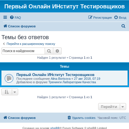
Первый Онлайн ИНститут Тестировщиков
FAQ
Регистрация
Вход
П
Список форумов
о
Темы без ответов
и
Перейти к расширенному поиску
с
Поиск
Расширенный поиск
к
Найден 1 результат • Страница
1
из
1
Темы
Первый Онлайн ИНститут Тестировщиков
Последнее сообщение
Alina Borisova
«
27 авг 2018, 07:19
Добавлено в форуме
Тренинги Лаборатории Качества
Найден 1 результат • Страница
1
из
1
Перейти
Список форумов
Удалить cookies
Часовой пояс:
UTC
Создано на основе
phpBB
® Forum Software © phpBB Limited