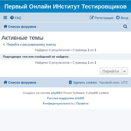
Первый Онлайн ИНститут Тестировщиков
FAQ
Регистрация
Вход
П
Список форумов
о
Активные темы
и
Перейти к расширенному поиску
с
Найдено 0 результатов • Страница
1
из
1
к
Подходящих тем или сообщений не найдено.
Найдено 0 результатов • Страница
1
из
1
Перейти
Список форумов
Удалить cookies
Часовой пояс:
UTC
Создано на основе
phpBB
® Forum Software © phpBB Limited
Русская поддержка phpBB
Конфиденциальность
|
Правила