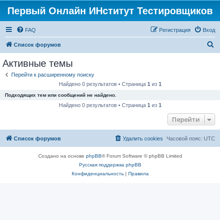
Первый Онлайн ИНститут Тестировщиков
FAQ
Регистрация
Вход
П
Список форумов
о
Активные темы
и
Перейти к расширенному поиску
с
Найдено 0 результатов • Страница
1
из
1
к
Подходящих тем или сообщений не найдено.
Найдено 0 результатов • Страница
1
из
1
Перейти
Список форумов
Удалить cookies
Часовой пояс:
UTC
Создано на основе
phpBB
® Forum Software © phpBB Limited
Русская поддержка phpBB
Конфиденциальность
|
Правила