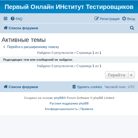
Первый Онлайн ИНститут Тестировщиков
FAQ
Регистрация
Вход
П
Список форумов
о
Активные темы
и
Перейти к расширенному поиску
с
Найдено 0 результатов • Страница
1
из
1
к
Подходящих тем или сообщений не найдено.
Найдено 0 результатов • Страница
1
из
1
Перейти
Список форумов
Удалить cookies
Часовой пояс:
UTC
Создано на основе
phpBB
® Forum Software © phpBB Limited
Русская поддержка phpBB
Конфиденциальность
|
Правила