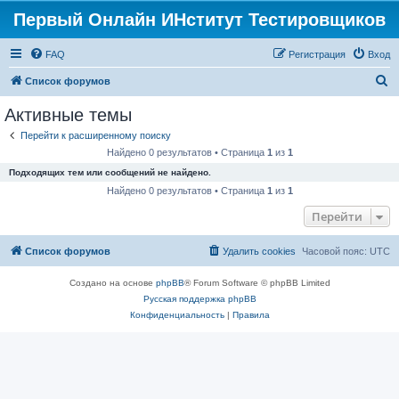
Первый Онлайн ИНститут Тестировщиков
FAQ
Регистрация
Вход
П
Список форумов
о
Активные темы
и
Перейти к расширенному поиску
с
Найдено 0 результатов • Страница
1
из
1
к
Подходящих тем или сообщений не найдено.
Найдено 0 результатов • Страница
1
из
1
Перейти
Список форумов
Удалить cookies
Часовой пояс:
UTC
Создано на основе
phpBB
® Forum Software © phpBB Limited
Русская поддержка phpBB
Конфиденциальность
|
Правила