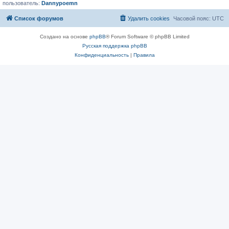
пользователь:
Dannypoemn
Список форумов
Удалить cookies
Часовой пояс:
UTC
Создано на основе
phpBB
® Forum Software © phpBB Limited
Русская поддержка phpBB
Конфиденциальность
|
Правила