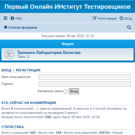
Первый Онлайн ИНститут Тестировщиков
FAQ
Регистрация
Вход
П
Список форумов
о
Текущее время: 08 авг 2026, 07:15
и
Форум
с
Тренинги Лаборатории Качества
к
Темы:
1
ВХОД
•
РЕГИСТРАЦИЯ
Имя пользователя:
Пароль:
Запомнить меня
КТО СЕЙЧАС НА КОНФЕРЕНЦИИ
Всего
6
посетителей :: 1 зарегистрированный, 0 скрытых и 5 гостей (основано на
активности пользователей за последние 5 минут)
Больше всего посетителей (
390
) здесь было 30 июн 2025, 14:30
СТАТИСТИКА
Всего сообщений:
660
• Всего тем:
199
• Всего пользователей:
194725
• Новый