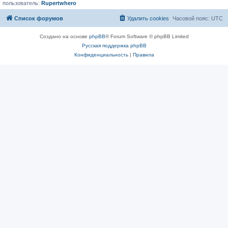
пользователь:
Rupertwhero
Список форумов
Удалить cookies
Часовой пояс:
UTC
Создано на основе
phpBB
® Forum Software © phpBB Limited
Русская поддержка phpBB
Конфиденциальность
|
Правила