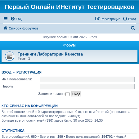
Первый Онлайн ИНститут Тестировщиков
FAQ
Регистрация
Вход
П
Список форумов
о
Текущее время: 07 авг 2026, 22:29
и
Форум
с
Тренинги Лаборатории Качества
к
Темы:
1
ВХОД
•
РЕГИСТРАЦИЯ
Имя пользователя:
Пароль:
Запомнить меня
КТО СЕЙЧАС НА КОНФЕРЕНЦИИ
Всего
9
посетителей :: 0 зарегистрированных, 0 скрытых и 9 гостей (основано на
активности пользователей за последние 5 минут)
Больше всего посетителей (
390
) здесь было 30 июн 2025, 14:30
СТАТИСТИКА
Всего сообщений:
660
• Всего тем:
199
• Всего пользователей:
194702
• Новый