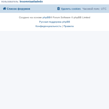
пользователь:
Insomniaatladedo
Список форумов
Удалить cookies
Часовой пояс:
UTC
Создано на основе
phpBB
® Forum Software © phpBB Limited
Русская поддержка phpBB
Конфиденциальность
|
Правила