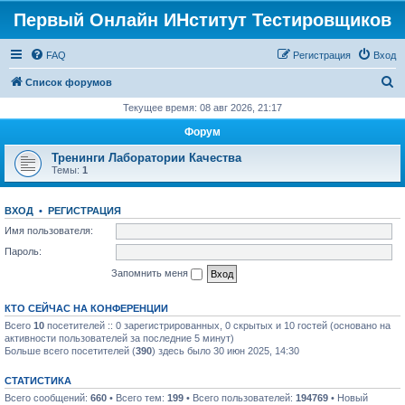
Первый Онлайн ИНститут Тестировщиков
FAQ
Регистрация
Вход
П
Список форумов
о
Текущее время: 08 авг 2026, 21:17
и
Форум
с
Тренинги Лаборатории Качества
к
Темы:
1
ВХОД
•
РЕГИСТРАЦИЯ
Имя пользователя:
Пароль:
Запомнить меня
КТО СЕЙЧАС НА КОНФЕРЕНЦИИ
Всего
10
посетителей :: 0 зарегистрированных, 0 скрытых и 10 гостей (основано на
активности пользователей за последние 5 минут)
Больше всего посетителей (
390
) здесь было 30 июн 2025, 14:30
СТАТИСТИКА
Всего сообщений:
660
• Всего тем:
199
• Всего пользователей:
194769
• Новый