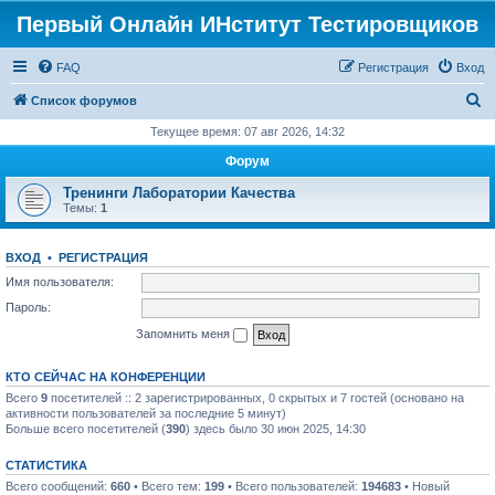
Первый Онлайн ИНститут Тестировщиков
FAQ
Регистрация
Вход
П
Список форумов
о
Текущее время: 07 авг 2026, 14:32
и
Форум
с
Тренинги Лаборатории Качества
к
Темы:
1
ВХОД
•
РЕГИСТРАЦИЯ
Имя пользователя:
Пароль:
Запомнить меня
КТО СЕЙЧАС НА КОНФЕРЕНЦИИ
Всего
9
посетителей :: 2 зарегистрированных, 0 скрытых и 7 гостей (основано на
активности пользователей за последние 5 минут)
Больше всего посетителей (
390
) здесь было 30 июн 2025, 14:30
СТАТИСТИКА
Всего сообщений:
660
• Всего тем:
199
• Всего пользователей:
194683
• Новый