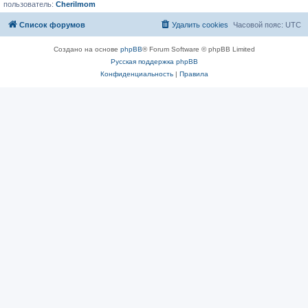
пользователь:
Cherilmom
Список форумов
Удалить cookies
Часовой пояс:
UTC
Создано на основе
phpBB
® Forum Software © phpBB Limited
Русская поддержка phpBB
Конфиденциальность
|
Правила