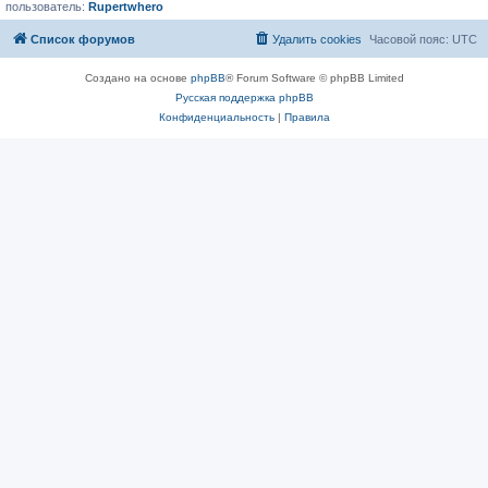
пользователь:
Rupertwhero
Список форумов
Удалить cookies
Часовой пояс:
UTC
Создано на основе
phpBB
® Forum Software © phpBB Limited
Русская поддержка phpBB
Конфиденциальность
|
Правила