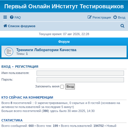
Первый Онлайн ИНститут Тестировщиков
FAQ
Регистрация
Вход
П
Список форумов
о
Текущее время: 07 авг 2026, 22:28
и
Форум
с
Тренинги Лаборатории Качества
к
Темы:
1
ВХОД
•
РЕГИСТРАЦИЯ
Имя пользователя:
Пароль:
Запомнить меня
КТО СЕЙЧАС НА КОНФЕРЕНЦИИ
Всего
8
посетителей :: 0 зарегистрированных, 0 скрытых и 8 гостей (основано на
активности пользователей за последние 5 минут)
Больше всего посетителей (
390
) здесь было 30 июн 2025, 14:30
СТАТИСТИКА
Всего сообщений:
660
• Всего тем:
199
• Всего пользователей:
194702
• Новый