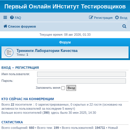
Первый Онлайн ИНститут Тестировщиков
FAQ
Регистрация
Вход
П
Список форумов
о
Текущее время: 08 авг 2026, 01:33
и
Форум
с
Тренинги Лаборатории Качества
к
Темы:
1
ВХОД
•
РЕГИСТРАЦИЯ
Имя пользователя:
Пароль:
Запомнить меня
КТО СЕЙЧАС НА КОНФЕРЕНЦИИ
Всего
22
посетителя :: 0 зарегистрированных, 0 скрытых и 22 гостя (основано на
активности пользователей за последние 5 минут)
Больше всего посетителей (
390
) здесь было 30 июн 2025, 14:30
СТАТИСТИКА
Всего сообщений:
660
• Всего тем:
199
• Всего пользователей:
194711
• Новый