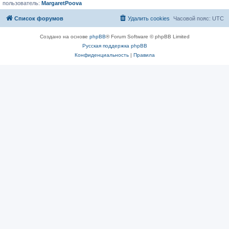
пользователь:
MargaretPoova
Список форумов
Удалить cookies
Часовой пояс:
UTC
Создано на основе
phpBB
® Forum Software © phpBB Limited
Русская поддержка phpBB
Конфиденциальность
|
Правила