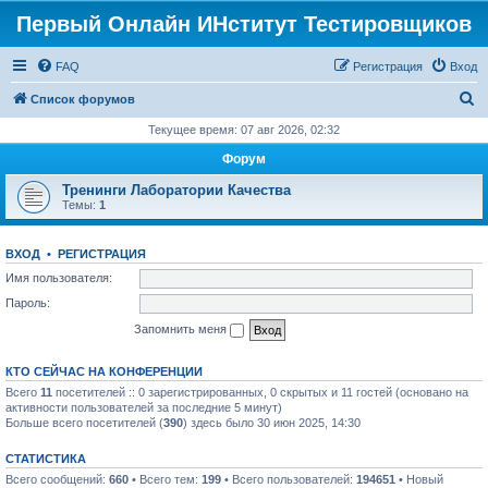
Первый Онлайн ИНститут Тестировщиков
FAQ
Регистрация
Вход
П
Список форумов
о
Текущее время: 07 авг 2026, 02:32
и
Форум
с
Тренинги Лаборатории Качества
к
Темы:
1
ВХОД
•
РЕГИСТРАЦИЯ
Имя пользователя:
Пароль:
Запомнить меня
КТО СЕЙЧАС НА КОНФЕРЕНЦИИ
Всего
11
посетителей :: 0 зарегистрированных, 0 скрытых и 11 гостей (основано на
активности пользователей за последние 5 минут)
Больше всего посетителей (
390
) здесь было 30 июн 2025, 14:30
СТАТИСТИКА
Всего сообщений:
660
• Всего тем:
199
• Всего пользователей:
194651
• Новый