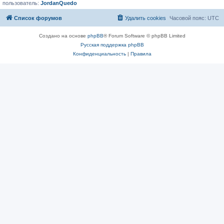
пользователь:
JordanQuedo
Список форумов
Удалить cookies
Часовой пояс:
UTC
Создано на основе
phpBB
® Forum Software © phpBB Limited
Русская поддержка phpBB
Конфиденциальность
|
Правила