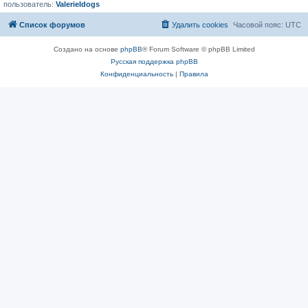
пользователь:
ValerieIdogs
Список форумов
Удалить cookies
Часовой пояс:
UTC
Создано на основе
phpBB
® Forum Software © phpBB Limited
Русская поддержка phpBB
Конфиденциальность
|
Правила