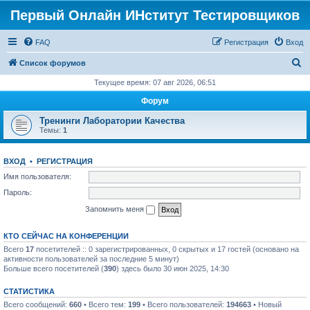
Первый Онлайн ИНститут Тестировщиков
FAQ
Регистрация
Вход
П
Список форумов
о
Текущее время: 07 авг 2026, 06:51
и
Форум
с
Тренинги Лаборатории Качества
к
Темы:
1
ВХОД
•
РЕГИСТРАЦИЯ
Имя пользователя:
Пароль:
Запомнить меня
КТО СЕЙЧАС НА КОНФЕРЕНЦИИ
Всего
17
посетителей :: 0 зарегистрированных, 0 скрытых и 17 гостей (основано на
активности пользователей за последние 5 минут)
Больше всего посетителей (
390
) здесь было 30 июн 2025, 14:30
СТАТИСТИКА
Всего сообщений:
660
• Всего тем:
199
• Всего пользователей:
194663
• Новый