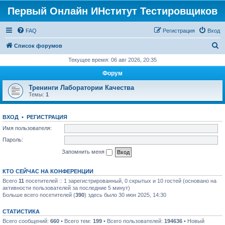
Первый Онлайн ИНститут Тестировщиков
FAQ
Регистрация
Вход
П
Список форумов
о
Текущее время: 06 авг 2026, 20:35
и
Форум
с
Тренинги Лаборатории Качества
к
Темы:
1
ВХОД
•
РЕГИСТРАЦИЯ
Имя пользователя:
Пароль:
Запомнить меня
КТО СЕЙЧАС НА КОНФЕРЕНЦИИ
Всего
11
посетителей :: 1 зарегистрированный, 0 скрытых и 10 гостей (основано на
активности пользователей за последние 5 минут)
Больше всего посетителей (
390
) здесь было 30 июн 2025, 14:30
СТАТИСТИКА
Всего сообщений:
660
• Всего тем:
199
• Всего пользователей:
194636
• Новый