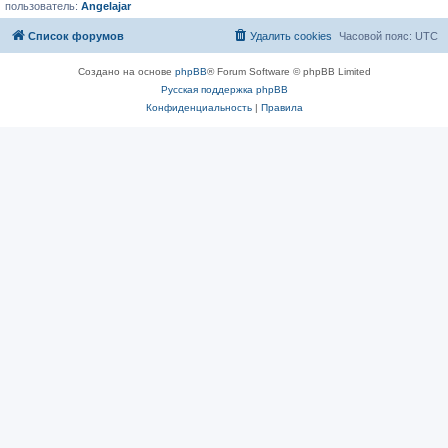
пользователь:
Angelajar
Список форумов
Удалить cookies
Часовой пояс:
UTC
Создано на основе
phpBB
® Forum Software © phpBB Limited
Русская поддержка phpBB
Конфиденциальность
|
Правила