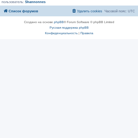
пользователь:
Shannonnes
Список форумов
Удалить cookies
Часовой пояс:
UTC
Создано на основе
phpBB
® Forum Software © phpBB Limited
Русская поддержка phpBB
Конфиденциальность
|
Правила