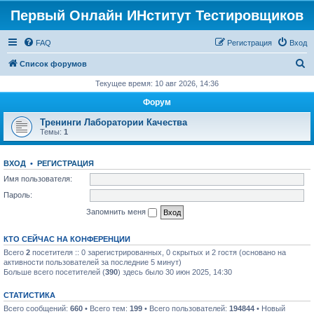
Первый Онлайн ИНститут Тестировщиков
FAQ
Регистрация
Вход
П
Список форумов
о
Текущее время: 10 авг 2026, 14:36
и
Форум
с
Тренинги Лаборатории Качества
к
Темы:
1
ВХОД
•
РЕГИСТРАЦИЯ
Имя пользователя:
Пароль:
Запомнить меня
КТО СЕЙЧАС НА КОНФЕРЕНЦИИ
Всего
2
посетителя :: 0 зарегистрированных, 0 скрытых и 2 гостя (основано на
активности пользователей за последние 5 минут)
Больше всего посетителей (
390
) здесь было 30 июн 2025, 14:30
СТАТИСТИКА
Всего сообщений:
660
• Всего тем:
199
• Всего пользователей:
194844
• Новый