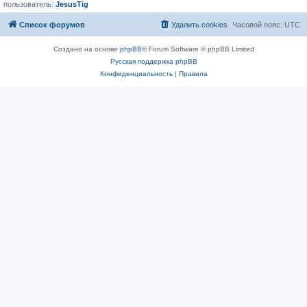
пользователь:
JesusTig
Список форумов
Удалить cookies
Часовой пояс:
UTC
Создано на основе
phpBB
® Forum Software © phpBB Limited
Русская поддержка phpBB
Конфиденциальность
|
Правила