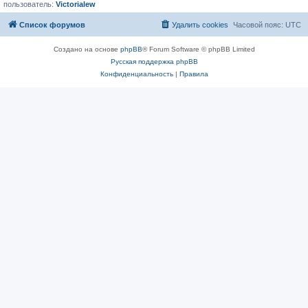
пользователь:
Victorialew
Список форумов
Удалить cookies
Часовой пояс:
UTC
Создано на основе
phpBB
® Forum Software © phpBB Limited
Русская поддержка phpBB
Конфиденциальность
|
Правила