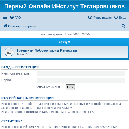
Первый Онлайн ИНститут Тестировщиков
FAQ
Регистрация
Вход
П
Список форумов
о
Текущее время: 08 авг 2026, 22:25
и
Форум
с
Тренинги Лаборатории Качества
к
Темы:
1
ВХОД
•
РЕГИСТРАЦИЯ
Имя пользователя:
Пароль:
Запомнить меня
КТО СЕЙЧАС НА КОНФЕРЕНЦИИ
Всего
9
посетителей :: 1 зарегистрированный, 0 скрытых и 8 гостей (основано на
активности пользователей за последние 5 минут)
Больше всего посетителей (
390
) здесь было 30 июн 2025, 14:30
СТАТИСТИКА
Всего сообщений:
660
• Всего тем:
199
• Всего пользователей:
194773
• Новый