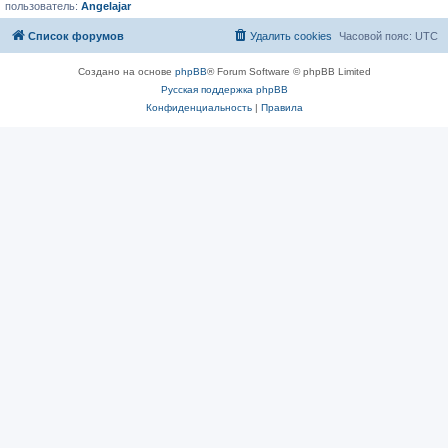
пользователь:
Angelajar
Список форумов
Удалить cookies
Часовой пояс:
UTC
Создано на основе
phpBB
® Forum Software © phpBB Limited
Русская поддержка phpBB
Конфиденциальность
|
Правила