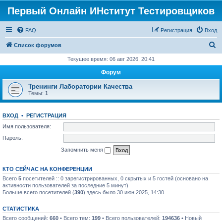
Первый Онлайн ИНститут Тестировщиков
FAQ
Регистрация
Вход
П
Список форумов
о
Текущее время: 06 авг 2026, 20:41
и
Форум
с
Тренинги Лаборатории Качества
к
Темы:
1
ВХОД
•
РЕГИСТРАЦИЯ
Имя пользователя:
Пароль:
Запомнить меня
КТО СЕЙЧАС НА КОНФЕРЕНЦИИ
Всего
5
посетителей :: 0 зарегистрированных, 0 скрытых и 5 гостей (основано на
активности пользователей за последние 5 минут)
Больше всего посетителей (
390
) здесь было 30 июн 2025, 14:30
СТАТИСТИКА
Всего сообщений:
660
• Всего тем:
199
• Всего пользователей:
194636
• Новый